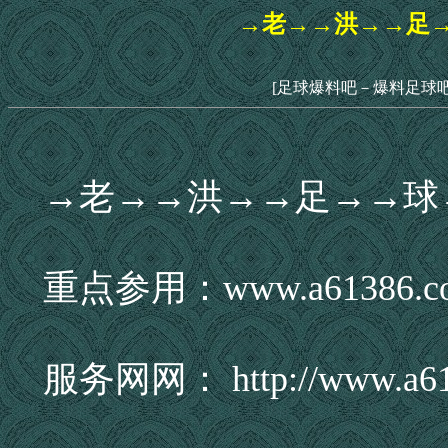
→老→→洪→→足
[足球爆料吧－爆料足球吧
→老→→洪→→足→→球
重点参用：www.a61386.c
服务网网： http://www.