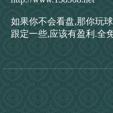
如果你不会看盘,那你玩球
跟定一些,应该有盈利.全免