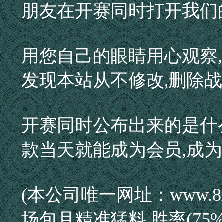
朋友在开赛同时打开我们
用您自己的眼睛用心观察
发现本站从不修改,删除战
开赛同时公布出来的是什
款当天就能成为会员,成为
(本公司唯一网址：www.8x8
场包月精准猛料,胜率(75%